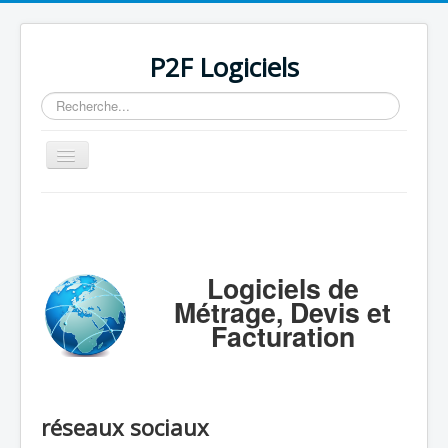
P2F Logiciels
Rechercher
Basculer
la
navigation
Accueil
Logiciels
Support
Logiciels de
Métrage, Devis et
Tarifs/Acheter
Facturation
Contact / Mail / Liens
réseaux sociaux