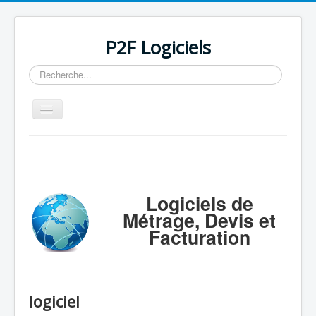
P2F Logiciels
Rechercher
Basculer
la
navigation
Accueil
Logiciels
Support
Logiciels de
Métrage, Devis et
Tarifs/Acheter
Facturation
Contact / Mail / Liens
logiciel