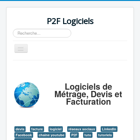
P2F Logiciels
Rechercher
Basculer
la
navigation
Accueil
Logiciels
Logiciels de
Support
Métrage, Devis et
Tarifs/Acheter
Facturation
Contact / Mail / Liens
devis
facture
logiciel
réseaux sociaux
LinkedIn
Facebook
chaine youtube
P2F
tuto
tutoriels