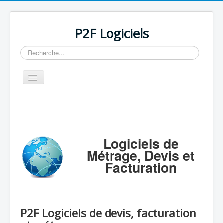
P2F Logiciels
Rechercher
Basculer
la
navigation
Accueil
Logiciels
Support
Logiciels de
Métrage, Devis et
Tarifs/Acheter
Facturation
Contact / Mail / Liens
P2F Logiciels de devis, facturation