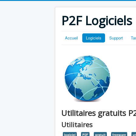
P2F Logiciels
Accueil
Logiciels
Support
Ta
Utilitaires gratuits P
Utilitaires
logiciel
P2F
gratuit
freeware
ut