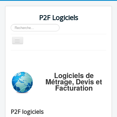
P2F Logiciels
Rechercher
Basculer
la
navigation
Accueil
Logiciels
Support
Logiciels de
Métrage, Devis et
Tarifs/Acheter
Facturation
Contact / Mail / Liens
P2F logiciels