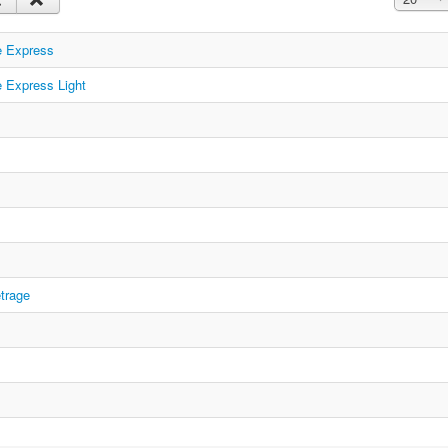
re Express
e Express Light
étrage