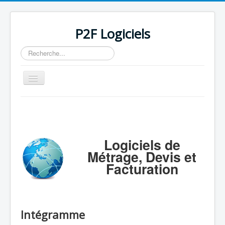
P2F Logiciels
Rechercher
Basculer
la
navigation
Accueil
Logiciels
Support
Logiciels de
Métrage, Devis et
Tarifs/Acheter
Facturation
Contact / Mail / Liens
Intégramme